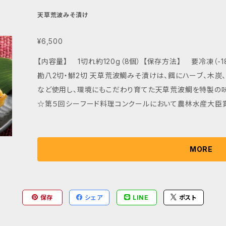
天草荒波みそ漬け
¥6,500
【内容量】 1切れ約120g（8個） 【保存方法】 要冷凍（-
勘八2切・鰤2切 天草荒波鯛みそ漬けは、餌にハーブ、木炭、木酢液、乳酸菌、ブドウ種子ポリフェノール
など使用し、環境にもこだわり育てた天草荒波鯛を特製の
☆第５回シーフード料理コンクールにおいて農林水産大臣賞受賞☆ 【お召し上がり方法】
し表面の味噌をかるく落とします。魚焼きグリル又はトース
目がついた頃が食べごろです。
MORE
保存
シェア
LINE
ポスト