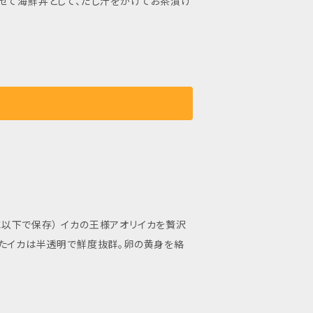
せて海鮮丼として、だし汁をかけてお茶漬け
王様アオリイカを贅沢
したイカは半透明で鮮度抜群。卵の黄身を絡