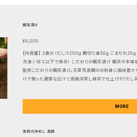
鯛茶漬け
¥4,000
【内容量】 2食分（だし汁200g 鯛切り身50g ごまだれ35g お茶4g わさび4g 各2個） 【保存方法】 要
冷凍（-18℃以下で保存） こだわりの鯛茶漬け 鯛茶の本場福岡博多の名店、日本料理『暦』岩下料理長
監修こだわりの鯛茶漬け。天草荒波鯛のお刺身に風味豊か
けで取った濃厚な出汁と高級深蒸し緑茶で仕上げた『だし茶
MORE
漁師の沖めし 真鯛